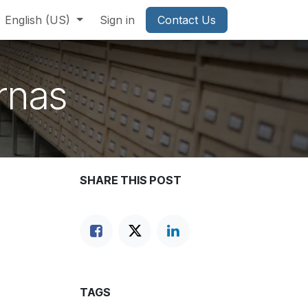
English (US)
Sign in
Contact Us
rnas
SHARE THIS POST
TAGS