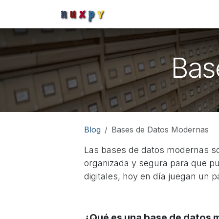
Skip to Content
Home
Catálogo
Blog
Bas
Blog
Bases de Datos Modernas
Las bases de datos modernas s
organizada y segura para que pu
digitales, hoy en día juegan un 
¿Qué es una base de datos