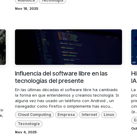
Robótica
Tecnología
Nov 18, 2025
Influencia del software libre en las
Hi
tecnologías del presente
IA
En las últimas décadas el software libre ha cambiado
La 
la forma en que entendemos y creamos tecnología. Si
pro
alguna vez has usado un teléfono con Android , un
pr
navegador como Firefox o simplemente has escu...
ci
si
(e..
Cloud Computing
Empresa
Internet
Linux
e,
E
Tecnología
Oct
Nov 4, 2025