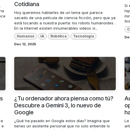
Cotidiana
.
Si 
 ha
hi
Hoy queremos hablarles de un tema que parece
oce
mi
sacado de una película de ciencia ficción, pero que ya
fir
está tocando a nuestra puerta: los robots humanoides .
En la Internet existen innumerables videos vi...
C
Humanos
IA
Robótica
Tecnología
De
Dec 12, 2025
as
¿Tu ordenador ahora piensa como tú?
A
Descubre a Gemini 3, lo nuevo de
op
Google
ha
ra
¿Qué ha pasado en Google estos días? Imagina que
La
e e
tienes un asistente personal que no solo entiende lo
art