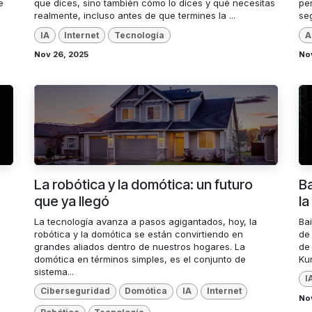
e
que dices, sino también cómo lo dices y qué necesitas
pe
realmente, incluso antes de que termines la ...
seg
IA
Internet
Tecnología
A
Nov 26, 2025
No
La robótica y la domótica: un futuro
Ba
que ya llegó
la
La tecnología avanza a pasos agigantados, hoy, la
Ba
robótica y la domótica se están convirtiendo en
de
grandes aliados dentro de nuestros hogares. La
de 
domótica en términos simples, es el conjunto de
Ku
sistema...
I
Ciberseguridad
Domótica
IA
Internet
Nov