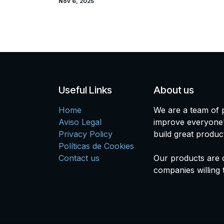
Nov 6, 2025
Useful Links
About us
Home
We are a team of 
Aviso Legal
improve everyone's
Privacy Policy
build great produc
Políticas de Cookies
Contact us
Our products are 
companies willing 