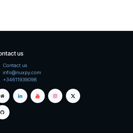
ontact us
Contact us
info@nuxpy.com
+34611939098