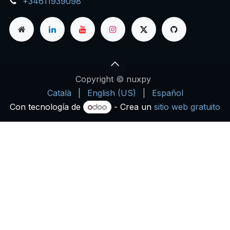
+34611939098
Copyright © nuxpy
Català
|
English (US)
|
Español
Con tecnología de
- Crea un
sitio web gratuito