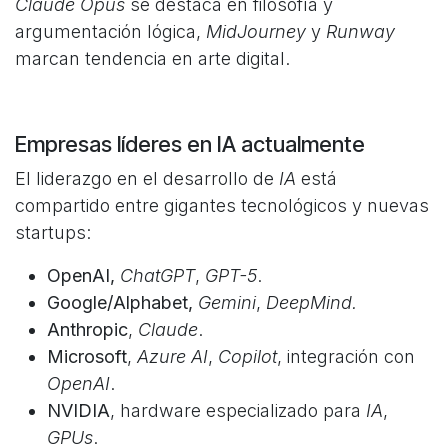
Claude Opus
se destaca en filosofía y
argumentación lógica,
MidJourney
y
Runway
marcan tendencia en arte digital.​
Empresas líderes en IA actualmente
El liderazgo en el desarrollo de
IA
está
compartido entre gigantes tecnológicos y nuevas
startups:
OpenAI,
ChatGPT
,
GPT-5
.
Google/Alphabet,
Gemini
,
DeepMind.
Anthropic
,
Claude
.
Microsoft
,
Azure AI
,
Copilot
, integración con
OpenAI
.
NVIDIA
, hardware especializado para
IA
,
GPUs
.